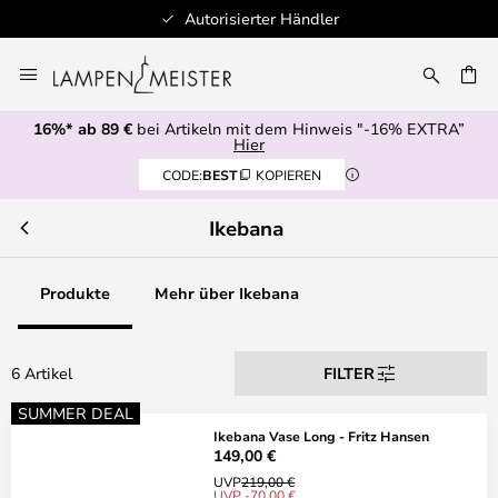
Autorisierter Händler
Zum
Inhalt
E
springen
16%* ab 89 €
bei Artikeln mit dem Hinweis "-16% EXTRA”
Hier
CODE:
BEST
KOPIEREN
Ikebana
Produkte
Mehr über Ikebana
6 Artikel
FILTER
SUMMER DEAL
Ikebana Vase Long - Fritz Hansen
149,00 €
UVP
219,00 €
UVP -70,00 €