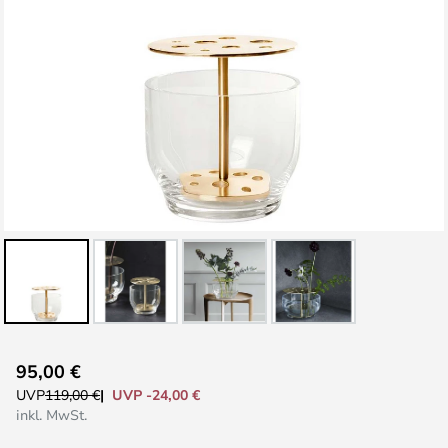
Zum
95,00 €
Anfang
UVP -24,00 €
UVP
119,00 €
der
inkl. MwSt.
Bildgalerie