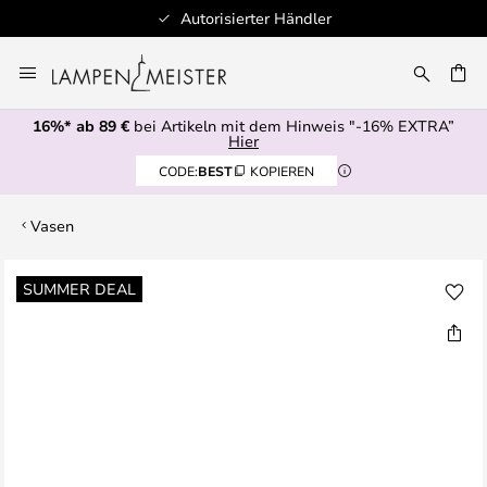
Autorisierter Händler
Zum
Inhalt
E
springen
16%* ab 89 €
bei Artikeln mit dem Hinweis "-16% EXTRA”
Hier
CODE:
BEST
KOPIEREN
Vasen
Zum
SUMMER DEAL
Ende
der
Bildgalerie
springen