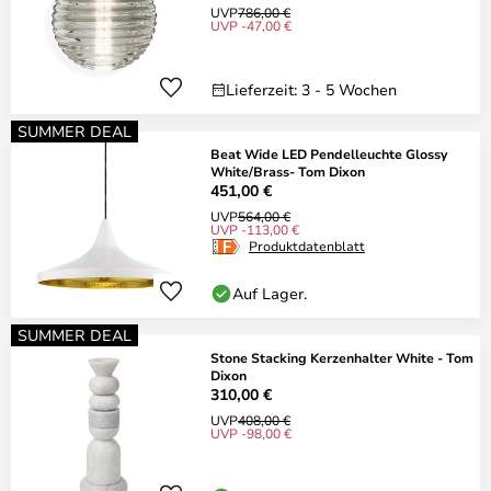
UVP
786,00 €
UVP -47,00 €
Lieferzeit: 3 - 5 Wochen
SUMMER DEAL
Beat Wide LED Pendelleuchte Glossy
White/Brass- Tom Dixon
451,00 €
UVP
564,00 €
UVP -113,00 €
Produktdatenblatt
Auf Lager.
SUMMER DEAL
Stone Stacking Kerzenhalter White - Tom
Dixon
310,00 €
UVP
408,00 €
UVP -98,00 €