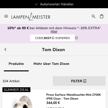
torisierter Händler
Schnel
Zum
Inhalt
E
springen
16%* ab 89 €
bei Artikeln mit dem Hinweis "-16% EXTRA”
Hier
CODE:
BEST
KOPIEREN
Tom Dixon
Produkte
Mehr über Tom Dixon
104 Artikel
FILTER
SUMMER DEAL
Press Surface Wandleuchte Mini 2700K
IP55 Clear - Tom Dixon
344,00 €