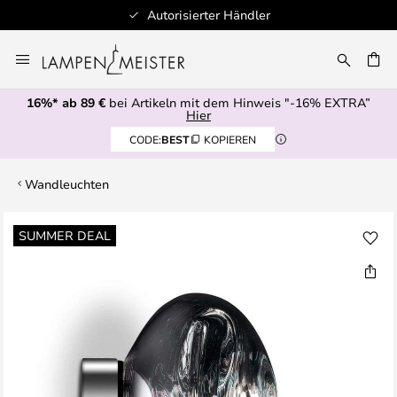
Autorisierter Händler
Zum
Inhalt
E
springen
16%* ab 89 €
bei Artikeln mit dem Hinweis "-16% EXTRA”
Hier
CODE:
BEST
KOPIEREN
Wandleuchten
Zum
SUMMER DEAL
Ende
der
Bildgalerie
springen