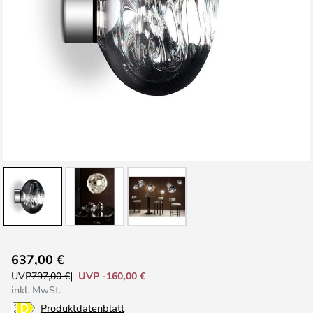
Zum
637,00 €
Anfang
UVP -160,00 €
UVP
797,00 €
der
inkl. MwSt.
Bildgalerie
Produktdatenblatt