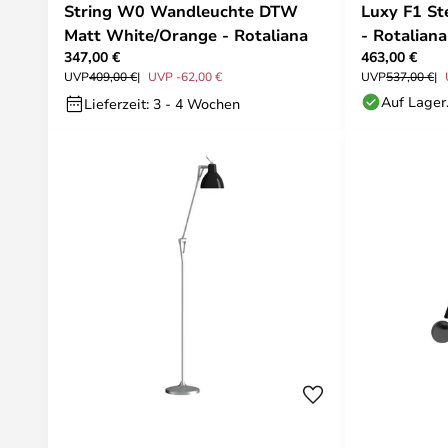
String W0 Wandleuchte DTW
Luxy F1 St
Matt White/Orange - Rotaliana
- Rotaliana
347,00 €
463,00 €
UVP
409,00 €
UVP -62,00 €
UVP
537,00 €
Auf Lager
Lieferzeit: 3 - 4 Wochen