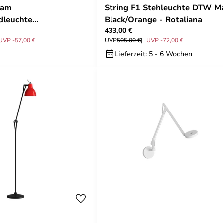
lam
String F1 Stehleuchte DTW M
leuchte
Black/Orange - Rotaliana
433,00 €
iß, Glas - Rotaliana
UVP -57,00 €
UVP
505,00 €
UVP -72,00 €
.
Lieferzeit: 5 - 6 Wochen