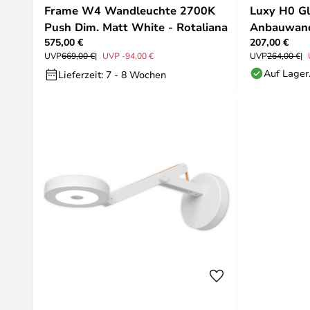
Frame W4 Wandleuchte 2700K
Luxy H0 G
Push Dim. Matt White - Rotaliana
Anbauwand
575,00 €
207,00 €
schwarz/we
UVP
669,00 €
UVP -94,00 €
UVP
264,00 €
Auf Lager
Lieferzeit: 7 - 8 Wochen