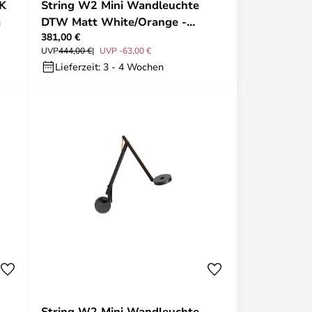
K
String W2 Mini Wandleuchte
a
DTW Matt White/Orange -
381,00 €
Rotaliana
UVP
444,00 €
UVP -63,00 €
Lieferzeit: 3 - 4 Wochen
String W2 Mini Wandleuchte