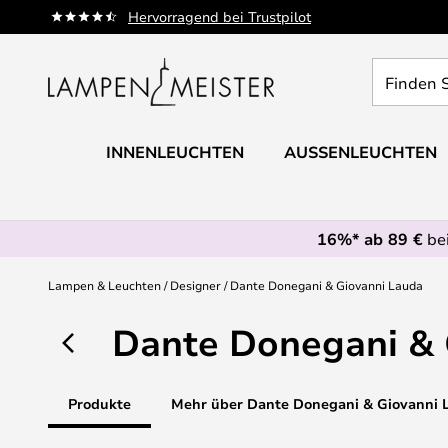
Zum
Hervorragend bei Trustpilot
Inhalt
springen
Finden
Sie
Ihre
Leuchte...
INNENLEUCHTEN
AUSSENLEUCHTEN
16%* ab 89 €
bei
Lampen & Leuchten
Designer
Dante Donegani & Giovanni Lauda
Dante Donegani & 
Produkte
Mehr über Dante Donegani & Giovanni 