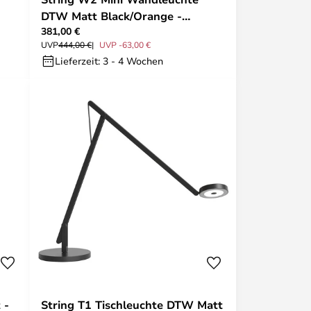
DTW Matt Black/Orange -
381,00 €
Rotaliana
UVP
444,00 €
UVP -63,00 €
Lieferzeit: 3 - 4 Wochen
 -
String T1 Tischleuchte DTW Matt