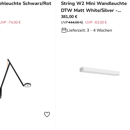
ehleuchte Schwarz/Rot
String W2 Mini Wandleuchte
DTW Matt White/Silver -
381,00 €
Rotaliana
UVP -74,00 €
UVP
444,00 €
UVP -63,00 €
.
Lieferzeit: 3 - 4 Wochen