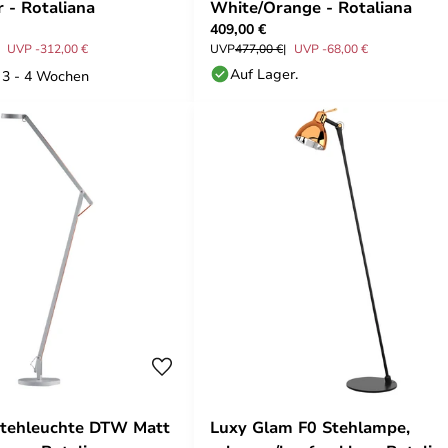
r - Rotaliana
White/Orange - Rotaliana
409,00 €
UVP -312,00 €
UVP
477,00 €
UVP -68,00 €
Auf Lager.
: 3 - 4 Wochen
Stehleuchte DTW Matt
Luxy Glam F0 Stehlampe,