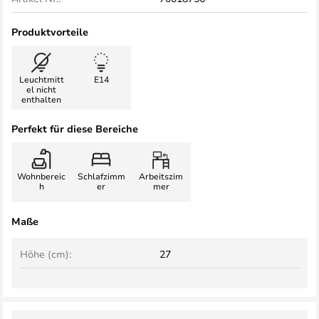
Produktvorteile
Leuchtmitt
E14
el nicht
enthalten
Perfekt für diese Bereiche
Wohnbereic
Schlafzimm
Arbeitszim
h
er
mer
Maße
Höhe (cm):
27