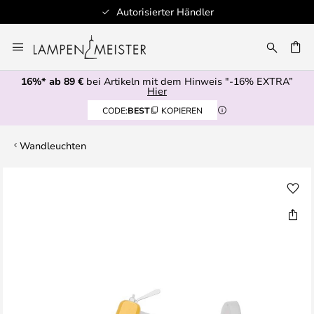
Autorisierter Händler
Zum
Inhalt
E
springen
16%* ab 89 €
bei Artikeln mit dem Hinweis "-16% EXTRA”
Hier
CODE:
BEST
KOPIEREN
Wandleuchten
Zum
Ende
der
Bildgalerie
springen