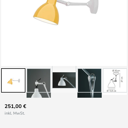
Zum
251,00 €
Anfang
inkl. MwSt.
der
Bildgalerie