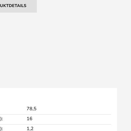
DUKTDETAILS
78,5
):
16
):
1,2