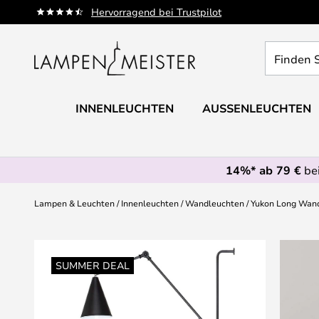
Zum
Hervorragend bei Trustpilot
Inhalt
springen
Finden
Sie
Ihre
Leuchte...
INNENLEUCHTEN
AUSSENLEUCHTEN
14%* ab 79 €
bei
Lampen & Leuchten
Innenleuchten
Wandleuchten
Yukon Long Wand
Zum
Ende
SUMMER DEAL
der
Bildgalerie