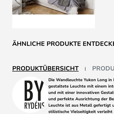
Zum
Anfang
ÄHNLICHE PRODUKTE ENTDECK
der
Bildgalerie
springen
PRODUKTÜBERSICHT
PRODU
Die Wandleuchte Yukon Long in M
gestaltete Leuchte mit einem in
und mit einer innovativen Gesta
und perfekte Ausrichtung der Be
Leuchte ist aus Metall gefertigt 
stilistische Vielseitigkeit verle