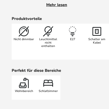
an das bestehende Raumkonzept 
Mehr lesen
Schirms ist in Weiß gehalten, um
eine noch hellere Beleuchtung 
Produktvorteile
ist trichterförmig, so dass das L
austritt und die Gesamtbeleucht
Ausgestattet mit einem Kabel und S
Nicht dimmbar
Leuchtmittel
E27
Schalter am
Steckdose anschließen.
nicht
Kabel
enthalten
Perfekt für diese Bereiche
Wohnbereich
Schlafzimmer