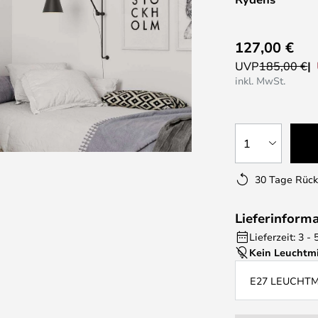
127,00 €
UVP
185,00 €
inkl. MwSt.
1
30 Tage Rüc
Lieferinform
Lieferzeit: 3 
Kein Leuchtmi
E27 LEUCHT