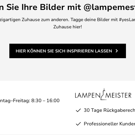
en Sie Ihre Bilder mit @lampemes
47 dB (A)
inzigartigen Zuhause zum anderen. Tagge deine Bilder mit #yesLa
/W
Zuhause hier!
 AAA NiCa Akkus
HIER KÖNNEN SIE SICH INSPIRIEREN LASSEN
ntag–Freitag: 8:30 – 16:00
30 Tage Rückgaberech
Professioneller Kunde