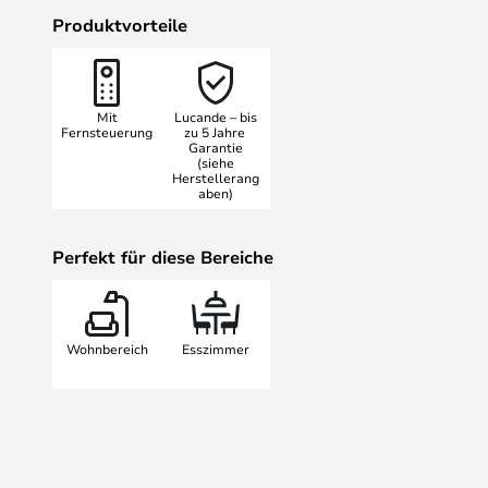
Regelung der Geschwindigkeitsstu
Produktvorteile
Timers. Zudem garantiert der inte
geräuscharmen Betrieb.
Mit
Lucande – bis
Technische Details
Fernsteuerung
zu 5 Jahre
Garantie
(siehe
Leistung je Geschwindigkeit:
Herstellerang
aben)
- 40 Watt bei 200 U/min
Perfekt für diese Bereiche
- 11,8 Watt bei 139 U/min
- 4 Watt bei 80 U/min
Wohnbereich
Esszimmer
- Maximaler Volumenstrom: 170 m
- Maximale Luftgeschwindigkeit: 