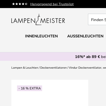
Zum
Hervorragend bei Trustpilot
Inhalt
springen
Finden
Sie
Ihre
Leuchte...
INNENLEUCHTEN
AUSSENLEUCHTEN
16%* ab 89 €
bei
Lampen & Leuchten
Deckenventilatoren
Vindur Deckenventilator, we
Zum
Ende
- 16 % EXTRA
der
Bildgalerie