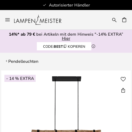
Autorisierter Händler
Zum
Inhalt
E
springen
14%* ab 79 €
bei Artikeln mit dem Hinweis "-14% EXTRA”
Hier
CODE:
BEST
KOPIEREN
Pendelleuchten
Zum
- 14 % EXTRA
Ende
der
Bildgalerie
springen