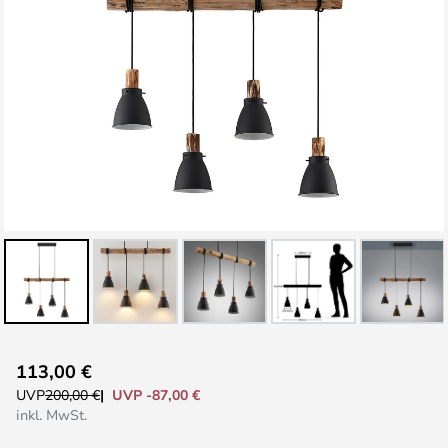
Zum
113,00 €
Anfang
UVP -87,00 €
UVP
200,00 €
der
inkl. MwSt.
Bildgalerie