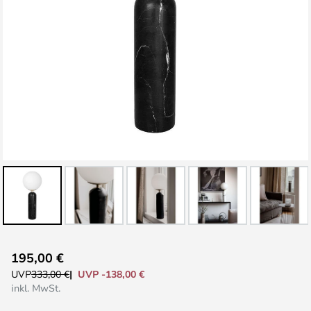
Zum
195,00 €
Anfang
UVP -138,00 €
UVP
333,00 €
der
inkl. MwSt.
Bildgalerie