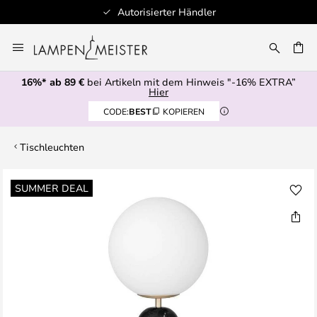
Autorisierter Händler
Zum
Inhalt
E
springen
16%* ab 89 €
bei Artikeln mit dem Hinweis "-16% EXTRA”
Hier
CODE:
BEST
KOPIEREN
Tischleuchten
Zum
SUMMER DEAL
Ende
der
Bildgalerie
springen