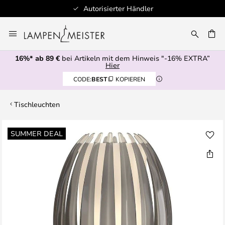
Autorisierter Händler
Zum
Inhalt
E
springen
16%* ab 89 €
bei Artikeln mit dem Hinweis "-16% EXTRA”
Hier
CODE:
BEST
KOPIEREN
Tischleuchten
Zum
SUMMER DEAL
Ende
der
Bildgalerie
springen