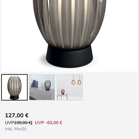
Zum
127,00 €
Anfang
UVP -63,00 €
UVP
190,00 €
der
inkl. MwSt.
Bildgalerie