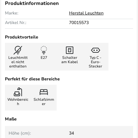
Produktinformationen
Marke:
Herstal Leuchten
Artikel Nr.:
70015573
Produktvorteile
Leuchtmitt
E27
Schalter
Typ C -
el nicht
am Kabel
Euro-
enthalten
Stecker
Perfekt für diese Bereiche
Wohnbereic
Schlafzimm
h
er
Maße
Höhe (cm):
34