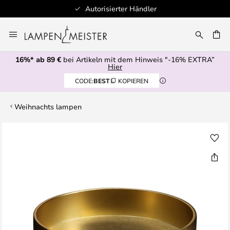
Autorisierter Händler
Zum
Inhalt
E
springen
16%* ab 89 €
bei Artikeln mit dem Hinweis "-16% EXTRA”
Hier
CODE:
BEST
KOPIEREN
Weihnachts lampen
Zum
Ende
der
Bildgalerie
springen