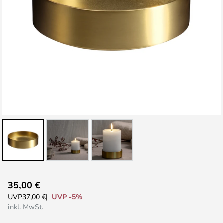
Zum
35,00 €
Anfang
UVP -5%
UVP
37,00 €
der
inkl. MwSt.
Bildgalerie