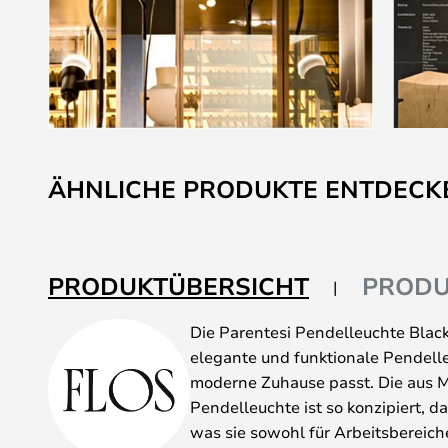
Zum
Anfang
ÄHNLICHE PRODUKTE ENTDECK
der
Bildgalerie
springen
PRODUKTÜBERSICHT
PRODU
Die Parentesi Pendelleuchte Black
elegante und funktionale Pendelleu
moderne Zuhause passt. Die aus Me
Pendelleuchte ist so konzipiert, da
was sie sowohl für Arbeitsbereich