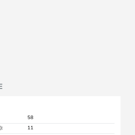
E
58
):
11