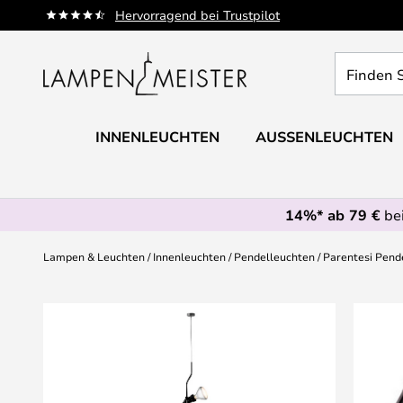
Zum
Hervorragend bei Trustpilot
Inhalt
springen
Finden
Sie
Ihre
Leuchte...
INNENLEUCHTEN
AUSSENLEUCHTEN
14%* ab 79 €
bei
Lampen & Leuchten
Innenleuchten
Pendelleuchten
Parentesi Pend
Zum
Ende
der
Bildgalerie