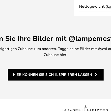
ches Element verleiht.
Nettogewicht (kg
ne Kleinigkeiten aufbewahren,
 hin zu Schmuck oder Nagellack.
ür, dass alles an seinem Platz
eicht erhöhte Ränder, die das
ern, während der Deckel selbst
en Sie Ihre Bilder mit @lampemes
wahrung dienen kann.
Serie, die aus schönen und
inzigartigen Zuhause zum anderen. Tagge deine Bilder mit #yesLa
eht.
Zuhause hier!
HIER KÖNNEN SIE SICH INSPIRIEREN LASSEN