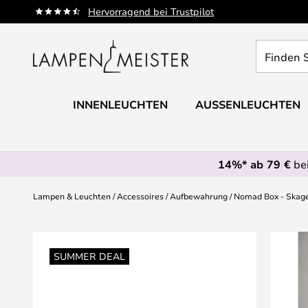
Zum
Hervorragend bei Trustpilot
Inhalt
springen
Finden
Sie
Ihre
Leuchte...
INNENLEUCHTEN
AUSSENLEUCHTEN
14%* ab 79 €
bei
Lampen & Leuchten
Accessoires
Aufbewahrung
Nomad Box - Skage
Zum
Ende
SUMMER DEAL
der
Bildgalerie