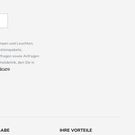
ampen und Leuchten,
ktionspakete,
mfragen sowie Anfragen
eldelink, den Sie in
ärung
.
GABE
IHRE VORTEILE