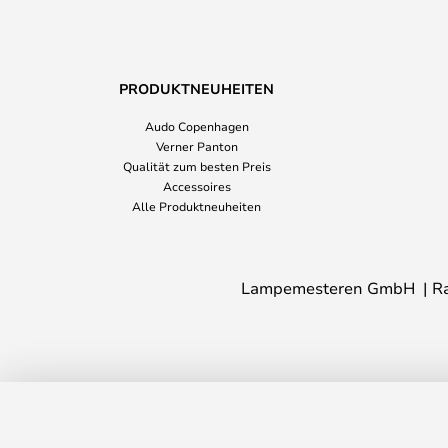
PRODUKTNEUHEITEN
Audo Copenhagen
Verner Panton
Qualität zum besten Preis
Accessoires
Alle Produktneuheiten
Lampemesteren GmbH
R
Nomad Box - Skagerak by Fritz Hanse
Lieferzeit: 2 - 4 Wochen