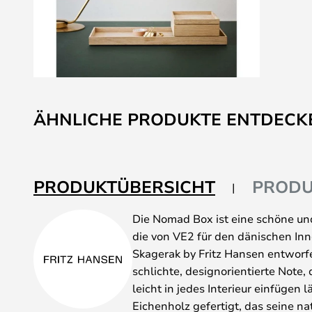
Zum
Anfang
ÄHNLICHE PRODUKTE ENTDECK
der
Bildgalerie
springen
PRODUKTÜBERSICHT
PRODU
Die Nomad Box ist eine schöne u
die von VE2 für den dänischen Inn
Skagerak by Fritz Hansen entworf
schlichte, designorientierte Note, d
leicht in jedes Interieur einfügen 
Eichenholz gefertigt, das seine na