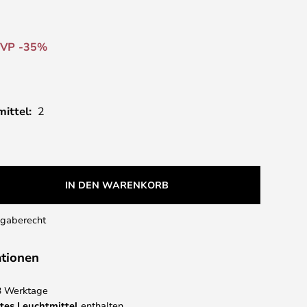
VP -35%
ittel:
2
IN DEN WARENKORB
kgaberecht
ationen
 3 Werktage
tes Leuchtmittel
enthalten