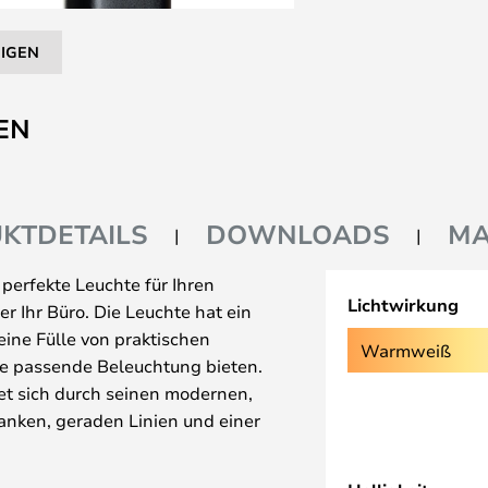
EIGEN
EN
KTDETAILS
DOWNLOADS
MA
 perfekte Leuchte für Ihren
Lichtwirkung
er Ihr Büro. Die Leuchte hat ein
eine Fülle von praktischen
Warmweiß
ie passende Beleuchtung bieten.
et sich durch seinen modernen,
anken, geraden Linien und einer
 aus, die besonders gut in