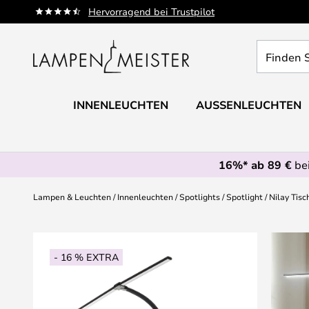
Zum
Hervorragend bei Trustpilot
Inhalt
springen
Finden
Sie
Ihre
Leuchte...
INNENLEUCHTEN
AUSSENLEUCHTEN
16%* ab 89 €
bei
Lampen & Leuchten
Innenleuchten
Spotlights
Spotlight
Nilay Tisc
Zum
Ende
- 16 % EXTRA
der
Bildgalerie