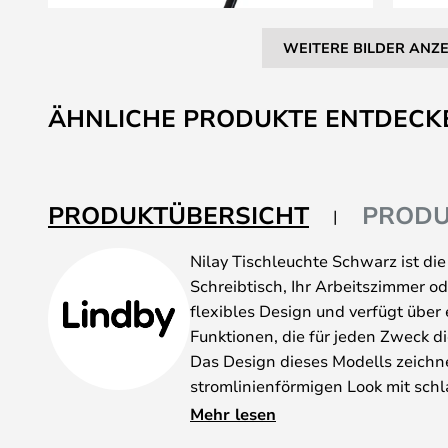
WEITERE BILDER ANZ
Zum
Anfang
ÄHNLICHE PRODUKTE ENTDECK
der
Bildgalerie
springen
PRODUKTÜBERSICHT
PRODU
Nilay Tischleuchte Schwarz ist die
Schreibtisch, Ihr Arbeitszimmer od
flexibles Design und verfügt über 
Funktionen, die für jeden Zweck d
Das Design dieses Modells zeichn
stromlinienförmigen Look mit schl
vielseitigen schwarzen Oberfläche
Mehr lesen
moderne Umgebungen passt.