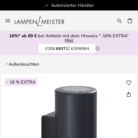
Autorisierter Händler
Zum
Inhalt
E
springen
16%* ab 89 €
bei Artikeln mit dem Hinweis "-16% EXTRA”
Hier
CODE:
BEST
KOPIEREN
Außenleuchten
Zum
- 16 % EXTRA
Ende
der
Bildgalerie
springen