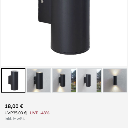
Zum
18,00 €
Anfang
UVP -48%
UVP
35,00 €
der
inkl. MwSt.
Bildgalerie