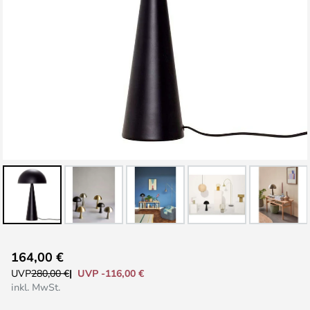
Zum
164,00 €
Anfang
UVP -116,00 €
UVP
280,00 €
der
inkl. MwSt.
Bildgalerie