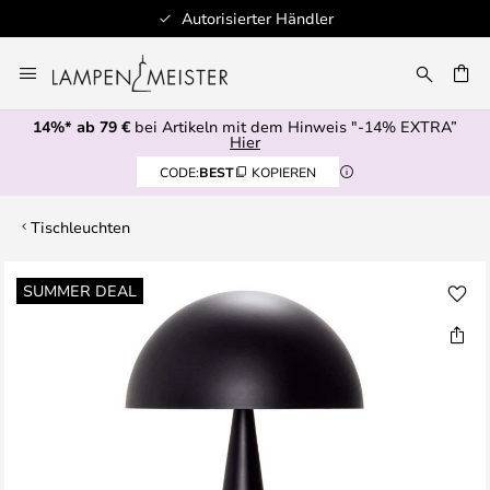
Autorisierter Händler
Zum
Inhalt
E
springen
14%* ab 79 €
bei Artikeln mit dem Hinweis "-14% EXTRA”
Hier
CODE:
BEST
KOPIEREN
Tischleuchten
Zum
SUMMER DEAL
Ende
der
Bildgalerie
springen