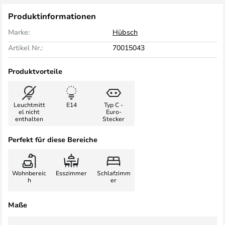
Produktinformationen
Marke:
Hübsch
Artikel Nr.:
70015043
Produktvorteile
Leuchtmitt
E14
Typ C -
el nicht
Euro-
enthalten
Stecker
Perfekt für diese Bereiche
Wohnbereic
Esszimmer
Schlafzimm
h
er
Maße