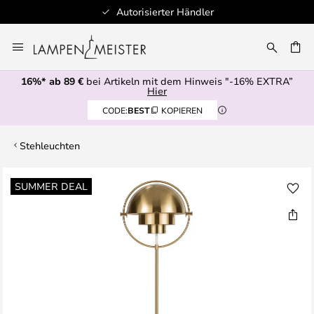
Autorisierter Händler
Zum
Inhalt
E
springen
16%* ab 89 €
bei Artikeln mit dem Hinweis "-16% EXTRA”
Hier
CODE:
BEST
KOPIEREN
Stehleuchten
Zum
SUMMER DEAL
Ende
der
Bildgalerie
springen