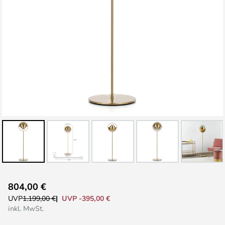
Zum
804,00 €
Anfang
UVP -395,00 €
UVP
1.199,00 €
der
inkl. MwSt.
Bildgalerie