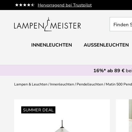
Zum
Hervorragend bei Trustpilot
Inhalt
springen
Finden
Sie
Ihre
Leuchte...
INNENLEUCHTEN
AUSSENLEUCHTEN
16%* ab 89 €
bei
Lampen & Leuchten
Innenleuchten
Pendelleuchten
Matin 500 Pend
Zum
Ende
SUMMER DEAL
der
Bildgalerie