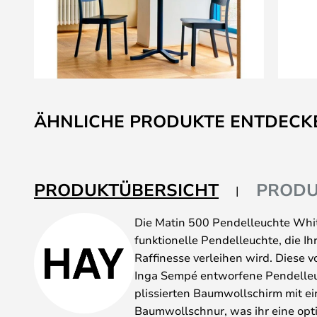
Zum
Anfang
ÄHNLICHE PRODUKTE ENTDECK
der
Bildgalerie
springen
PRODUKTÜBERSICHT
PRODU
Die Matin 500 Pendelleuchte Whit
funktionelle Pendelleuchte, die 
Raffinesse verleihen wird. Diese 
Inga Sempé entworfene Pendelleu
plissierten Baumwollschirm mit e
Baumwollschnur, was ihr eine opti