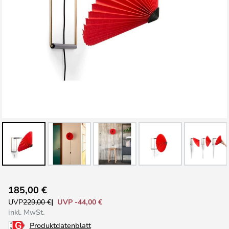
Zum
185,00 €
Anfang
UVP -44,00 €
UVP
229,00 €
der
inkl. MwSt.
Bildgalerie
Produktdatenblatt