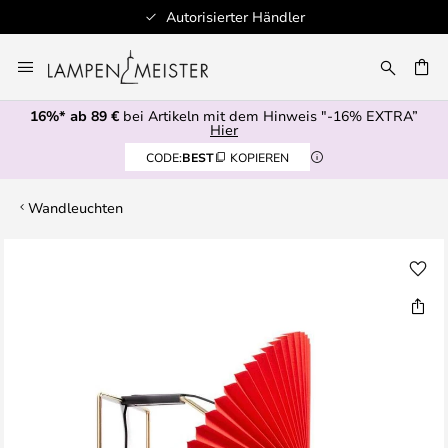
Autorisierter Händler
Zum
Inhalt
E
springen
16%* ab 89 €
bei Artikeln mit dem Hinweis "-16% EXTRA”
Hier
CODE:
BEST
KOPIEREN
Wandleuchten
Zum
Ende
der
Bildgalerie
springen