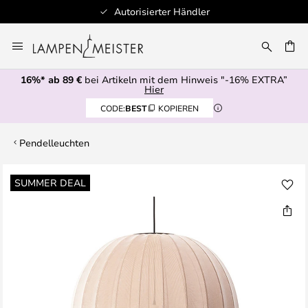
Autorisierter Händler
Zum
Inhalt
E
springen
16%* ab 89 €
bei Artikeln mit dem Hinweis "-16% EXTRA”
Hier
CODE:
BEST
KOPIEREN
Pendelleuchten
Zum
SUMMER DEAL
Ende
der
Bildgalerie
springen