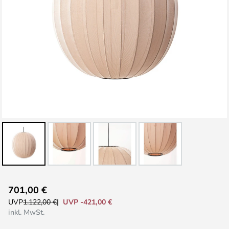
Zum
701,00 €
Anfang
UVP -421,00 €
UVP
1.122,00 €
der
inkl. MwSt.
Bildgalerie