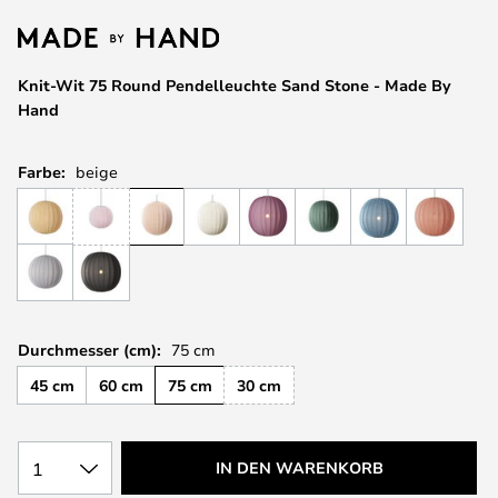
springen
Knit-Wit 75 Round Pendelleuchte Sand Stone - Made By
Hand
Farbe:
beige
Durchmesser (cm):
75 cm
45 cm
60 cm
75 cm
30 cm
1
IN DEN WARENKORB