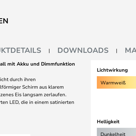
EN
KTDETAILS
DOWNLOADS
MA
Ball mit Akku und Dimmfunktion
Lichtwirkung
icht durch ihren
Warmweiß
lförmiger Schirm aus klarem
lzenes Eis langsam zerlaufen.
ten LED, die in einem satinierten
nregelmäßig im Acryl und erzeugt
n Effekt. Ein edles,
Helligkeit
seite rundet das Design ab. Dank
e Ice Ball flexibel überall
Dunkelheit