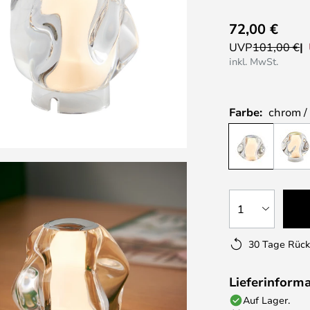
72,00 €
UVP
101,00 €
inkl. MwSt.
Farbe:
chrom /
1
30 Tage Rüc
Lieferinform
Auf Lager.