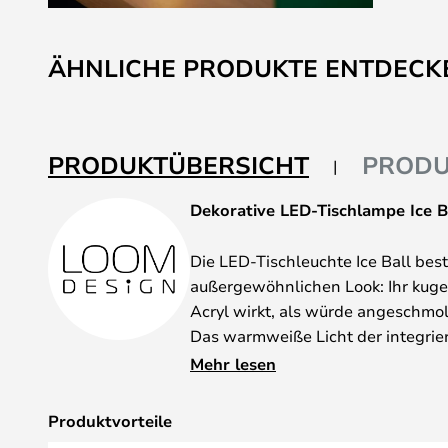
Zum
Anfang
ÄHNLICHE PRODUKTE ENTDECK
der
Bildgalerie
springen
PRODUKTÜBERSICHT
PRODU
Dekorative LED-Tischlampe Ice 
Die LED-Tischleuchte Ice Ball best
außergewöhnlichen Look: Ihr kuge
Acryl wirkt, als würde angeschmo
Das warmweiße Licht der integrier
Innendiffusor sitzt, bricht sich u
Mehr lesen
so einen besonders stimmungsvolle
metallisches Element an der Ober
Produktvorteile
des integrierten Akkus lässt sich di