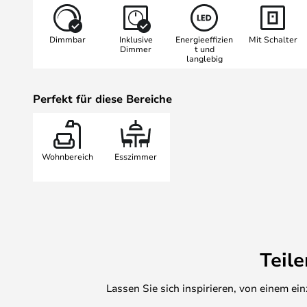
platzieren – ganz ohne Steckdose.
Dimmbar
Inklusive
Energieeffizien
Mit Schalter
- Technische Merkmale:
Dimmer
t und
langlebig
- Bedienung über Taster mit dreis
Leuchtdauer:
Perfekt für diese Bereiche
– 7 Stunden bei 100 %
– 11 Stunden bei 60 %
– 32 Stunden bei 20 %
Wohnbereich
Esszimmer
Ladedauer: ca. 7 Stunden
Lieferumfang: USB-C-Ladekabel (N
Teil
Lassen Sie sich inspirieren, von einem e