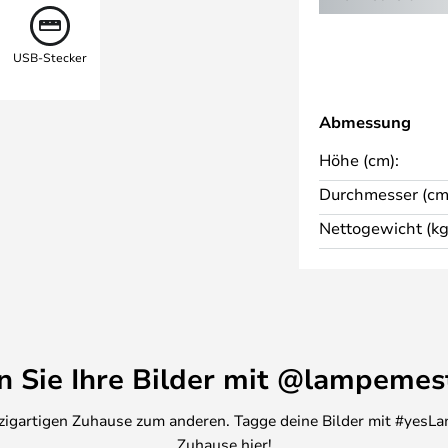
USB-Stecker
tufiger Dimmfunktion
Abmessung
Höhe (cm):
Durchmesser (cm
Nettogewicht (kg
etzteil nicht enthalten)
en Sie Ihre Bilder mit @lampemes
inzigartigen Zuhause zum anderen. Tagge deine Bilder mit #yesLa
Zuhause hier!