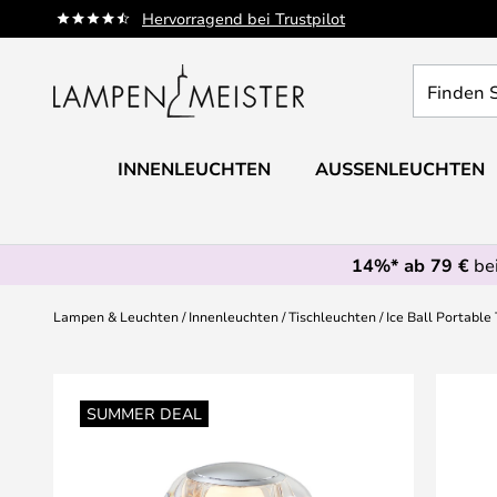
Zum
Hervorragend bei Trustpilot
Inhalt
springen
Finden
Sie
Ihre
Leuchte...
INNENLEUCHTEN
AUSSENLEUCHTEN
14%* ab 79 €
bei
Lampen & Leuchten
Innenleuchten
Tischleuchten
Ice Ball Portabl
Zum
Ende
SUMMER DEAL
der
Bildgalerie