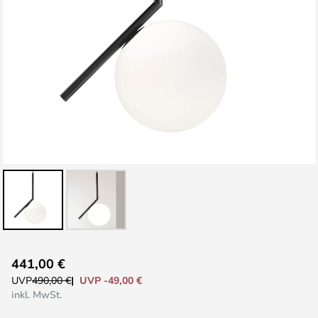
Zum
441,00 €
Anfang
UVP -49,00 €
UVP
490,00 €
der
inkl. MwSt.
Bildgalerie