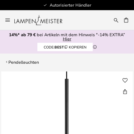
Autorisierter Händler
Zum
Inhalt
E
springen
14%* ab 79 €
bei Artikeln mit dem Hinweis "-14% EXTRA”
Hier
CODE:
BEST
KOPIEREN
Pendelleuchten
Zum
Ende
der
Bildgalerie
springen