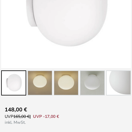
Zum
148,00 €
Anfang
UVP -17,00 €
UVP
165,00 €
der
inkl. MwSt.
Bildgalerie