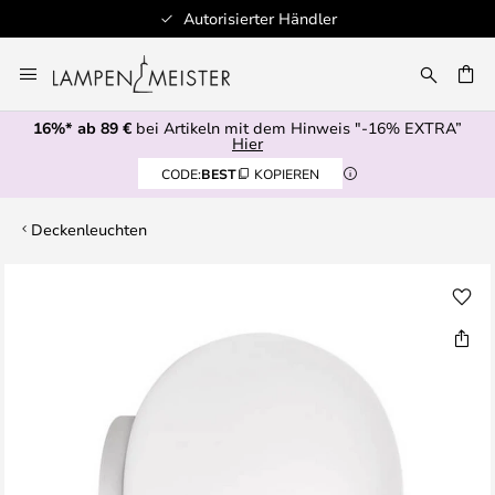
Autorisierter Händler
Zum
Inhalt
E
springen
16%* ab 89 €
bei Artikeln mit dem Hinweis "-16% EXTRA”
Hier
CODE:
BEST
KOPIEREN
Deckenleuchten
Zum
Ende
der
Bildgalerie
springen