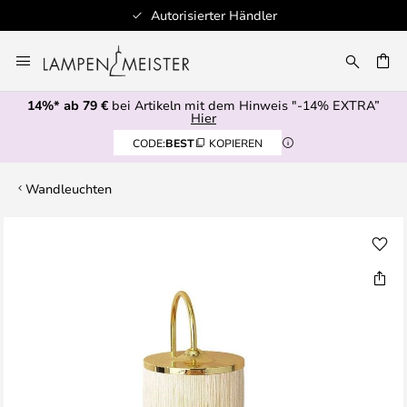
Autorisierter Händler
Zum
Inhalt
E
springen
14%* ab 79 €
bei Artikeln mit dem Hinweis "-14% EXTRA”
Hier
CODE:
BEST
KOPIEREN
Wandleuchten
Zum
Ende
der
Bildgalerie
springen