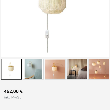
Zum
452,00 €
Anfang
inkl. MwSt.
der
Bildgalerie