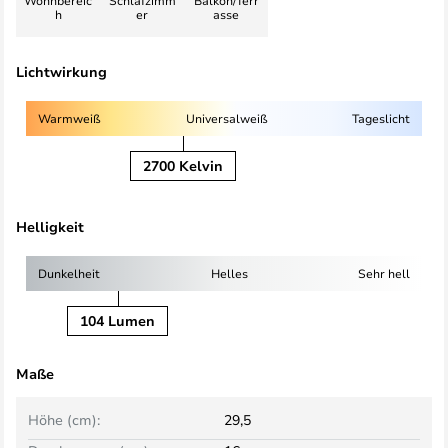
Wohnbereic
Schlafzimm
Balkon/Terr
h
er
asse
Lichtwirkung
Warmweiß
Universalweiß
Tageslicht
2700 Kelvin
Helligkeit
Dunkelheit
Helles
Sehr hell
104 Lumen
Maße
Höhe (cm):
29,5