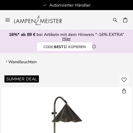
Autorisierter Händler
Zum
Inhalt
E
springen
16%* ab 89 €
bei Artikeln mit dem Hinweis "-16% EXTRA”
Hier
CODE:
BEST
KOPIEREN
Wandleuchten
Zum
SUMMER DEAL
Ende
der
Bildgalerie
springen