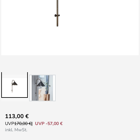
Zum
113,00 €
Anfang
UVP -57,00 €
UVP
170,00 €
der
inkl. MwSt.
Bildgalerie