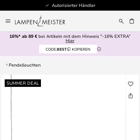
Autorisierter Händler
Zum
Inhalt
E
springen
16%* ab 89 €
bei Artikeln mit dem Hinweis "-16% EXTRA”
Hier
CODE:
BEST
KOPIEREN
Pendelleuchten
Zum
SUMMER DEAL
Ende
der
Bildgalerie
springen