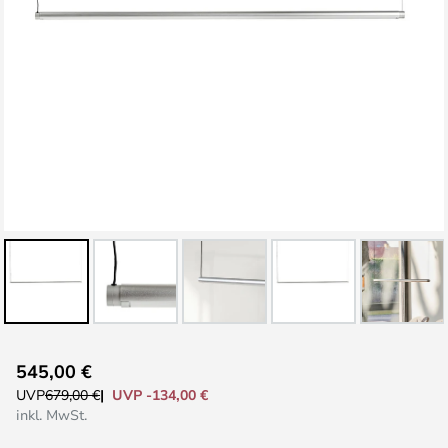
Zum
545,00 €
Anfang
UVP -134,00 €
UVP
679,00 €
der
inkl. MwSt.
Bildgalerie