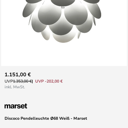
Zum
1.151,00 €
Anfang
UVP -202,00 €
UVP
1.353,00 €
der
inkl. MwSt.
Bildgalerie
springen
Discoco Pendelleuchte Ø68 Weiß - Marset