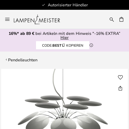
Autorisierter Händler
Zum
Inhalt
E
springen
16%* ab 89 €
bei Artikeln mit dem Hinweis "-16% EXTRA”
Hier
CODE:
BEST
KOPIEREN
Pendelleuchten
Zum
Ende
der
Bildgalerie
springen