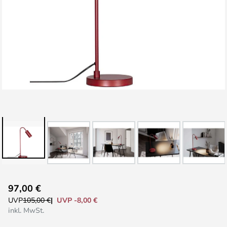
Zum
97,00 €
Anfang
UVP -8,00 €
UVP
105,00 €
der
inkl. MwSt.
Bildgalerie