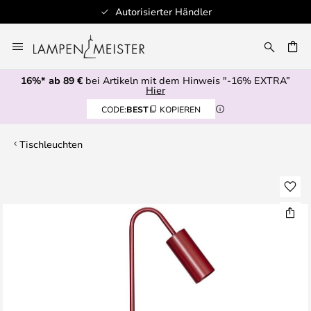
Autorisierter Händler
Zum
Inhalt
E
springen
16%* ab 89 €
bei Artikeln mit dem Hinweis "-16% EXTRA”
Hier
CODE:
BEST
KOPIEREN
Tischleuchten
Zum
Ende
der
Bildgalerie
springen