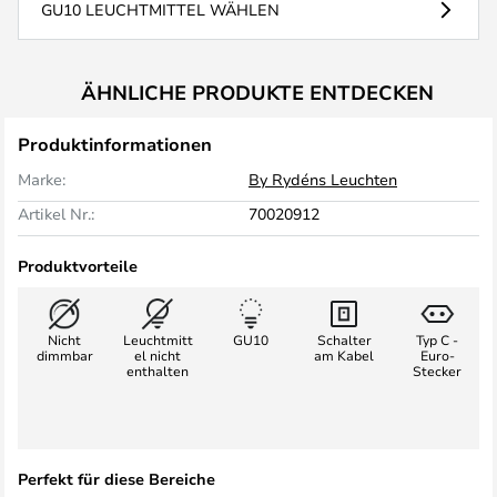
GU10 LEUCHTMITTEL WÄHLEN
ÄHNLICHE PRODUKTE ENTDECKEN
Produktinformationen
Marke:
By Rydéns Leuchten
Artikel Nr.:
70020912
Produktvorteile
Nicht
Leuchtmitt
GU10
Schalter
Typ C -
dimmbar
el nicht
am Kabel
Euro-
enthalten
Stecker
Perfekt für diese Bereiche