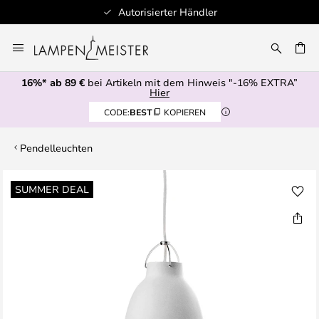
Autorisierter Händler
Zum
Inhalt
E
springen
16%* ab 89 €
bei Artikeln mit dem Hinweis "-16% EXTRA”
Hier
CODE:
BEST
KOPIEREN
Pendelleuchten
Zum
SUMMER DEAL
Ende
der
Bildgalerie
springen