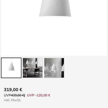
Zum
319,00 €
Anfang
UVP -120,00 €
UVP
439,00 €
der
inkl. MwSt.
Bildgalerie