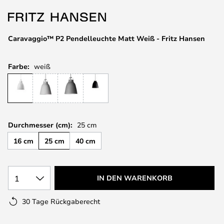
springen
Caravaggio™ P2 Pendelleuchte Matt Weiß - Fritz Hansen
Farbe:
weiß
Durchmesser (cm):
25 cm
16 cm
25 cm
40 cm
1
IN DEN WARENKORB
30 Tage Rückgaberecht