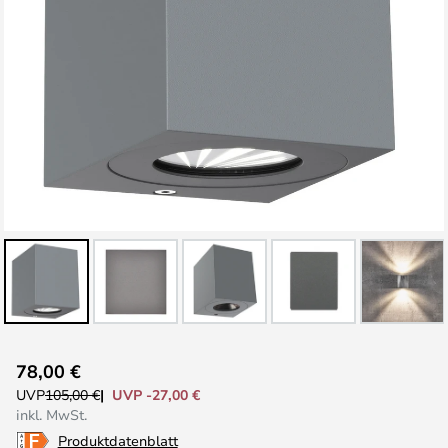
Zum
78,00 €
Anfang
UVP -27,00 €
UVP
105,00 €
der
inkl. MwSt.
Bildgalerie
Produktdatenblatt