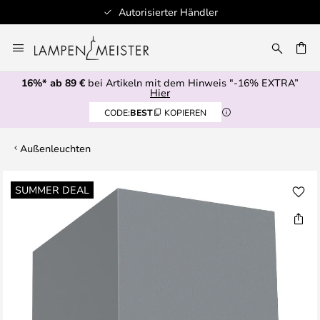
Autorisierter Händler
Zum
Inhalt
E
springen
16%* ab 89 €
bei Artikeln mit dem Hinweis "-16% EXTRA”
Hier
CODE:
BEST
KOPIEREN
Außenleuchten
Zum
SUMMER DEAL
Ende
der
Bildgalerie
springen