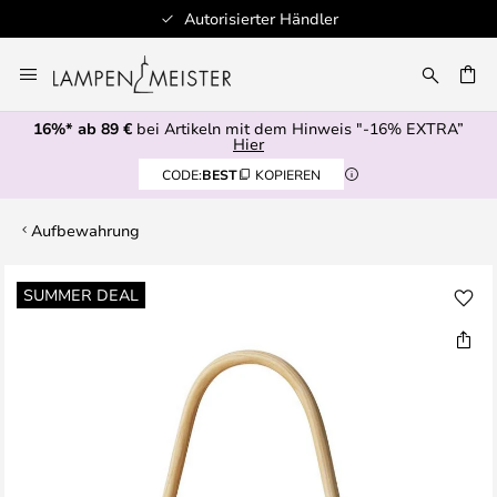
r
Schnelle Lieferung
Zum
Inhalt
E
springen
16%* ab 89 €
bei Artikeln mit dem Hinweis "-16% EXTRA”
Hier
CODE:
BEST
KOPIEREN
Aufbewahrung
Zum
SUMMER DEAL
Ende
der
Bildgalerie
springen