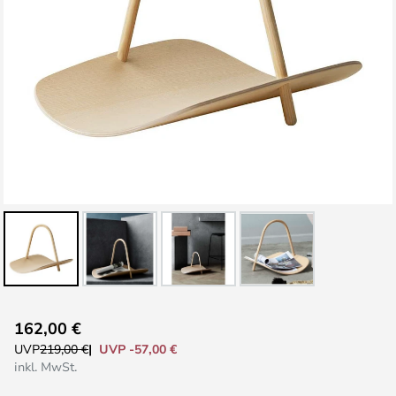
Zum
162,00 €
Anfang
UVP -57,00 €
UVP
219,00 €
der
inkl. MwSt.
Bildgalerie