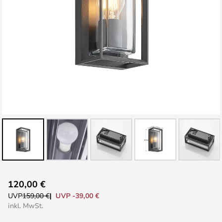
Zum
120,00 €
Anfang
UVP -39,00 €
UVP
159,00 €
der
inkl. MwSt.
Bildgalerie