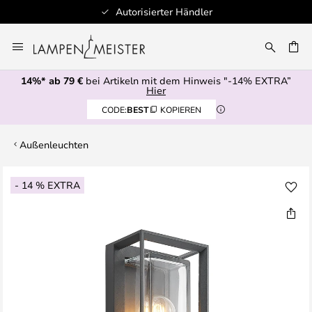
Autorisierter Händler
Zum
Inhalt
E
springen
14%* ab 79 €
bei Artikeln mit dem Hinweis "-14% EXTRA”
Hier
CODE:
BEST
KOPIEREN
Außenleuchten
Zum
- 14 % EXTRA
Ende
der
Bildgalerie
springen