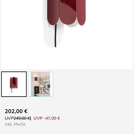
Zum
202,00 €
Anfang
UVP -47,00 €
UVP
249,00 €
der
inkl. MwSt.
Bildgalerie