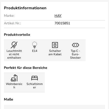
Produktinformationen
Marke:
HAY
Artikel Nr.:
70015851
Produktvorteile
Leuchtmitt
E14
Schalter
Typ C -
el nicht
am Kabel
Euro-
enthalten
Stecker
Perfekt für diese Bereiche
Wohnbereic
Schlafzimm
h
er
Maße