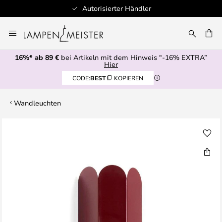
Autorisierter Händler
Zum
Inhalt
E
springen
16%* ab 89 €
bei Artikeln mit dem Hinweis "-16% EXTRA”
Hier
CODE:
BEST
KOPIEREN
Wandleuchten
Zum
Ende
der
Bildgalerie
springen