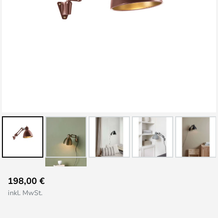
Zum
198,00 €
Anfang
inkl. MwSt.
der
Bildgalerie