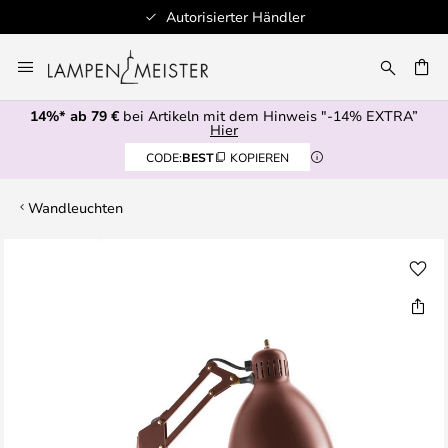
Autorisierter Händler
Zum
Inhalt
E
springen
14%* ab 79 €
bei Artikeln mit dem Hinweis "-14% EXTRA”
Hier
CODE:
BEST
KOPIEREN
Wandleuchten
Zum
Ende
der
Bildgalerie
springen