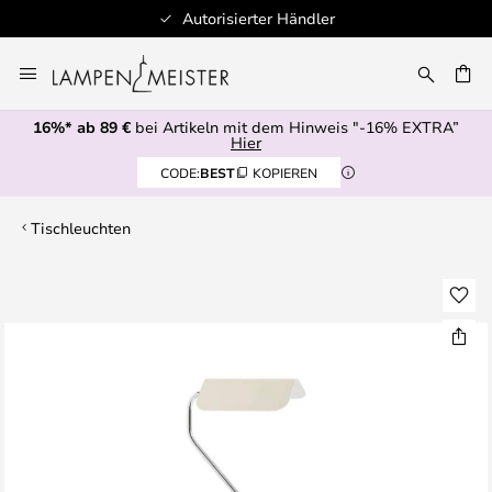
Autorisierter Händler
Zum
Inhalt
E
springen
16%* ab 89 €
bei Artikeln mit dem Hinweis "-16% EXTRA”
Hier
CODE:
BEST
KOPIEREN
Tischleuchten
Zum
Ende
der
Bildgalerie
springen