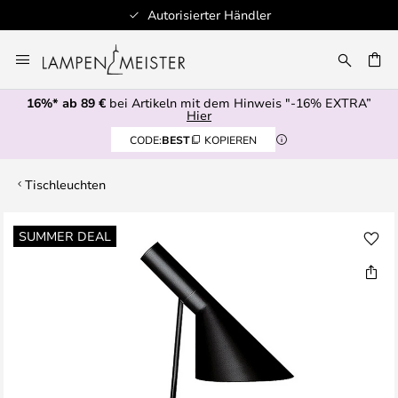
Schnelle Lieferung
Zum
Inhalt
E
springen
16%* ab 89 €
bei Artikeln mit dem Hinweis "-16% EXTRA”
Hier
CODE:
BEST
KOPIEREN
Tischleuchten
Zum
SUMMER DEAL
Ende
der
Bildgalerie
springen