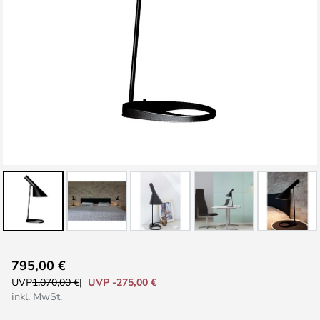
Zum
795,00 €
Anfang
UVP -275,00 €
UVP
1.070,00 €
der
inkl. MwSt.
Bildgalerie