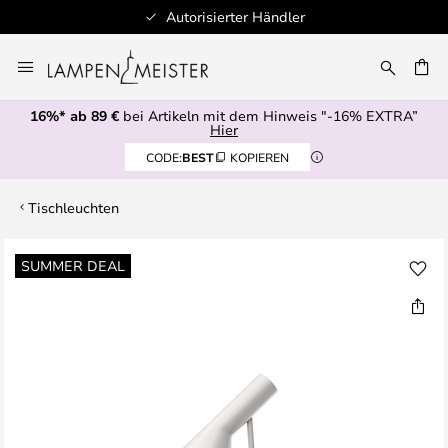
Autorisierter Händler
Zum
Inhalt
E
springen
16%* ab 89 €
bei Artikeln mit dem Hinweis "-16% EXTRA”
Hier
CODE:
BEST
KOPIEREN
Tischleuchten
Zum
SUMMER DEAL
Ende
der
Bildgalerie
springen