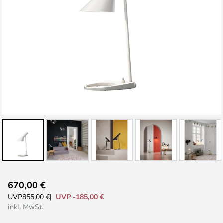
Zum
670,00 €
Anfang
UVP -185,00 €
UVP
855,00 €
der
inkl. MwSt.
Bildgalerie