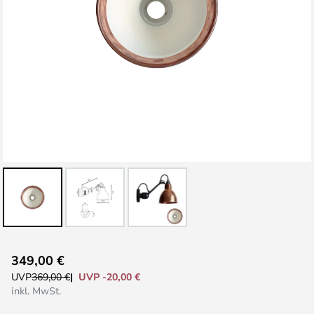
Zum
349,00 €
Anfang
UVP -20,00 €
UVP
369,00 €
der
inkl. MwSt.
Bildgalerie