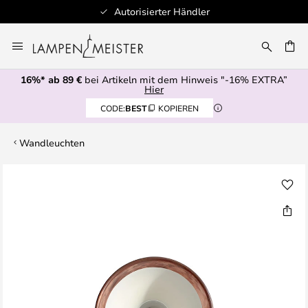
Autorisierter Händler
Zum
Inhalt
E
springen
16%* ab 89 €
bei Artikeln mit dem Hinweis "-16% EXTRA”
Hier
CODE:
BEST
KOPIEREN
Wandleuchten
Zum
Ende
der
Bildgalerie
springen