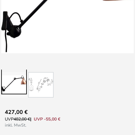
Zum
427,00 €
Anfang
UVP -55,00 €
UVP
482,00 €
der
inkl. MwSt.
Bildgalerie