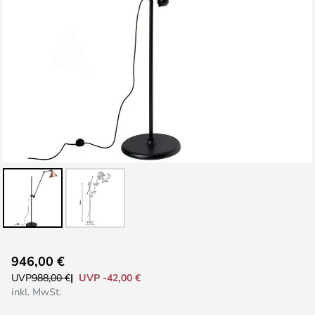
Zum
946,00 €
Anfang
UVP -42,00 €
UVP
988,00 €
der
inkl. MwSt.
Bildgalerie