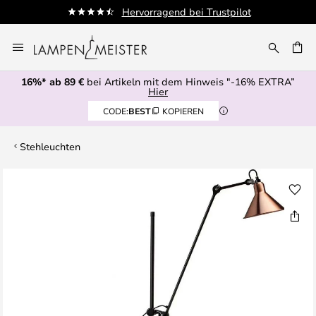
Hervorragend bei Trustpilot
Zum
Inhalt
E
springen
16%* ab 89 €
bei Artikeln mit dem Hinweis "-16% EXTRA”
Hier
CODE:
BEST
KOPIEREN
Stehleuchten
Zum
Ende
der
Bildgalerie
springen