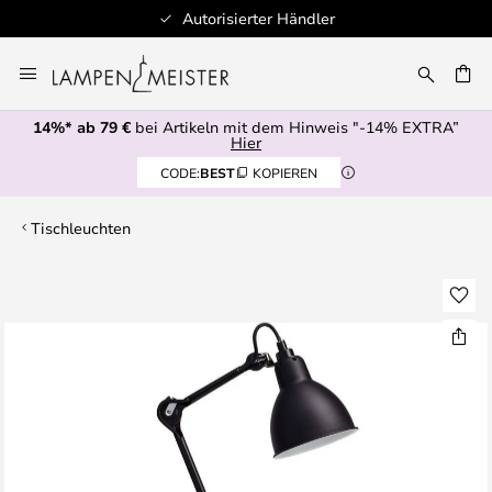
Autorisierter Händler
Zum
Inhalt
E
springen
14%* ab 79 €
bei Artikeln mit dem Hinweis "-14% EXTRA”
Hier
CODE:
BEST
KOPIEREN
Tischleuchten
Zum
Ende
der
Bildgalerie
springen