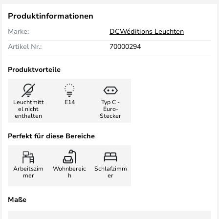
Produktinformationen
Marke:
DCWéditions Leuchten
Artikel Nr.:
70000294
Produktvorteile
Leuchtmitt
E14
Typ C -
el nicht
Euro-
enthalten
Stecker
Perfekt für diese Bereiche
Arbeitszim
Wohnbereic
Schlafzimm
mer
h
er
Maße