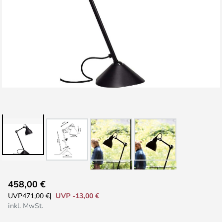
Zum
458,00 €
Anfang
UVP -13,00 €
UVP
471,00 €
der
inkl. MwSt.
Bildgalerie