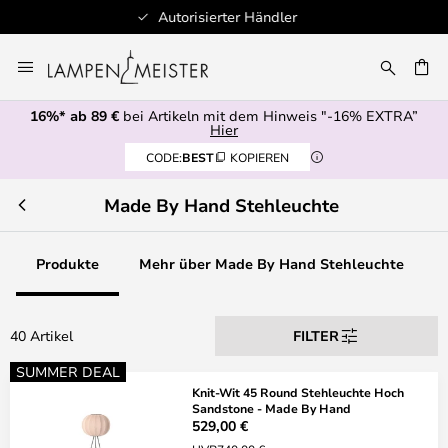
Schnelle Lieferung
Zum
Inhalt
E
springen
16%* ab 89 €
bei Artikeln mit dem Hinweis "-16% EXTRA”
Hier
CODE:
BEST
KOPIEREN
Made By Hand Stehleuchte
Produkte
Mehr über Made By Hand Stehleuchte
40 Artikel
FILTER
SUMMER DEAL
Knit-Wit 45 Round Stehleuchte Hoch
Sandstone - Made By Hand
529,00 €