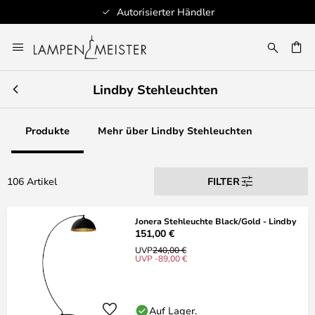
Schnelle Lieferung
Zum
Inhalt
E
springen
Lindby Stehleuchten
Produkte
Mehr über Lindby Stehleuchten
106 Artikel
FILTER
Jonera Stehleuchte Black/Gold - Lindby
151,00 €
UVP
240,00 €
UVP -89,00 €
Auf Lager.