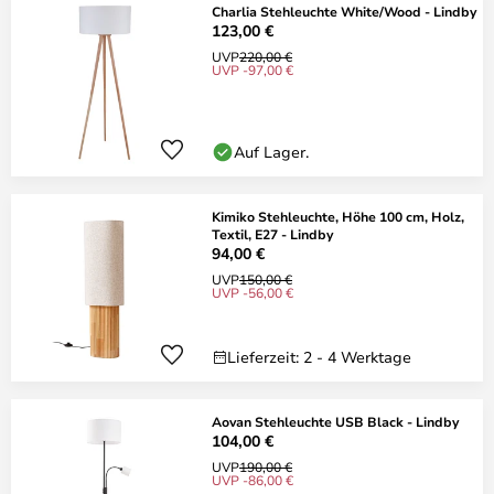
Charlia Stehleuchte White/Wood - Lindby
123,00 €
UVP
220,00 €
UVP -97,00 €
Auf Lager.
Kimiko Stehleuchte, Höhe 100 cm, Holz,
Textil, E27 - Lindby
94,00 €
UVP
150,00 €
UVP -56,00 €
Lieferzeit: 2 - 4 Werktage
Aovan Stehleuchte USB Black - Lindby
104,00 €
UVP
190,00 €
UVP -86,00 €