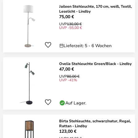
Jaileen Stehleuchte, 170 cm, weiß, Textil,
Leselicht - Lindby
75,00 €
UVP
130,00 €
UVP -55,00 €
Lieferzeit: 5 - 6 Wochen
Ovelia Stehleuchte Green/Black - Lindby
47,00 €
UVP
80,00 €
UVP -41%
Auf Lager.
Birta Stehleuchte, schwarz/natur, Regal,
Rattan - Lindby
123,00 €