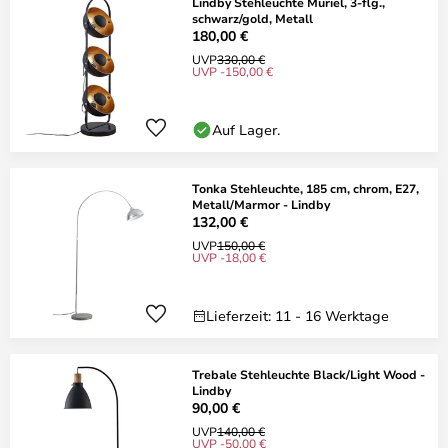
Lindby Stehleuchte Muriel, 3-flg.,
schwarz/gold, Metall
180,00 €
UVP
330,00 €
UVP -150,00 €
Auf Lager.
Tonka Stehleuchte, 185 cm, chrom, E27,
Metall/Marmor - Lindby
132,00 €
UVP
150,00 €
UVP -18,00 €
Lieferzeit: 11 - 16 Werktage
Trebale Stehleuchte Black/Light Wood -
Lindby
90,00 €
UVP
140,00 €
UVP -50,00 €