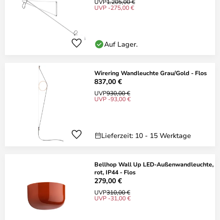
UVP
1.205,00 €
UVP -275,00 €
Auf Lager.
Wirering Wandleuchte Grau/Gold - Flos
837,00 €
UVP
930,00 €
UVP -93,00 €
Lieferzeit: 10 - 15 Werktage
Bellhop Wall Up LED-Außenwandleuchte,
rot, IP44 - Flos
279,00 €
UVP
310,00 €
UVP -31,00 €