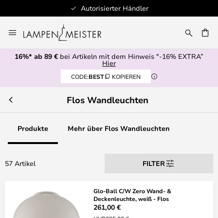
Autorisierter Händler
Zum
Inhalt
E
springen
16%* ab 89 €
bei Artikeln mit dem Hinweis "-16% EXTRA”
Hier
CODE:
BEST
KOPIEREN
Flos Wandleuchten
Produkte
Mehr über Flos Wandleuchten
57 Artikel
FILTER
Glo-Ball C/W Zero Wand- &
Deckenleuchte, weiß - Flos
261,00 €