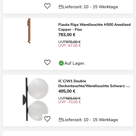
Lieferzeit: 10 - 15 Werktage
Flauta Riga Wandleuchte H500 Anodized
Copper - Flos
783,00 €
UVP
870,00 €
UVP -87,00 €
Auf Lager.
IC C/W1 Double
Deckenleuchte/Wandleuchte Schwarz -
Flos
495,00 €
UVP
565,00 €
UVP -70,00 €
Lieferzeit: 10 - 15 Werktage