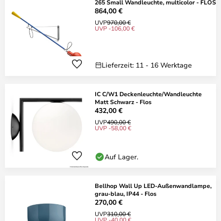
265 Small Wandleuchte, multicolor - FLOS
864,00 €
UVP
970,00 €
UVP -106,00 €
Lieferzeit: 11 - 16 Werktage
IC C/W1 Deckenleuchte/Wandleuchte
Matt Schwarz - Flos
432,00 €
UVP
490,00 €
UVP -58,00 €
Auf Lager.
Bellhop Wall Up LED-Außenwandlampe,
grau-blau, IP44 - Flos
270,00 €
UVP
310,00 €
UVP -40,00 €