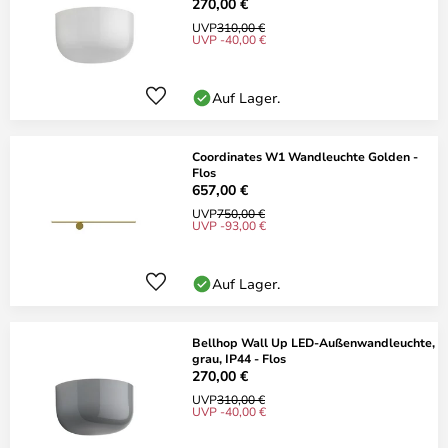
270,00 €
UVP
310,00 €
UVP -40,00 €
Auf Lager.
Coordinates W1 Wandleuchte Golden -
Flos
657,00 €
UVP
750,00 €
UVP -93,00 €
Auf Lager.
Bellhop Wall Up LED-Außenwandleuchte,
grau, IP44 - Flos
270,00 €
UVP
310,00 €
UVP -40,00 €