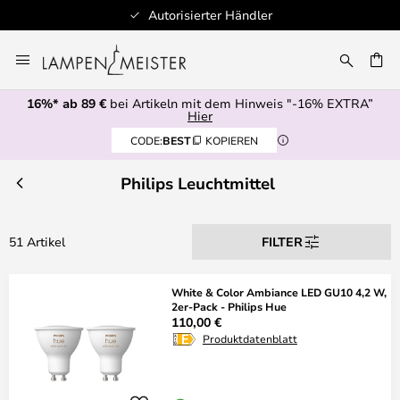
Autorisierter Händler
Zum
Inhalt
E
springen
16%* ab 89 €
bei Artikeln mit dem Hinweis "-16% EXTRA”
Hier
CODE:
BEST
KOPIEREN
Philips Leuchtmittel
51 Artikel
FILTER
White & Color Ambiance LED GU10 4,2 W,
2er-Pack - Philips Hue
110,00 €
Produktdatenblatt