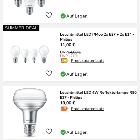
Auf Lager.
SUMMER DEAL
Leuchtmittel LED f/Moo 2x E27 + 2x E14 -
Philips
11,00 €
UVP
14,00 €
UVP -21%
Produktdatenblatt
Auf Lager.
Leuchtmittel LED 4W Reflektorlampe R80
E27 - Philips
10,00 €
Produktdatenblatt
Auf Lager.