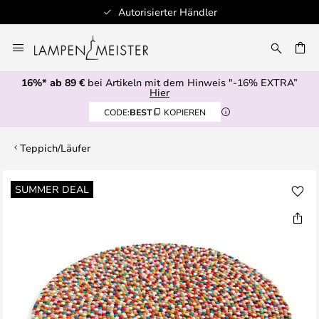
Autorisierter Händler
Zum
Inhalt
E
springen
16%* ab 89 €
bei Artikeln mit dem Hinweis "-16% EXTRA”
Hier
CODE:
BEST
KOPIEREN
Teppich/Läufer
Zum
SUMMER DEAL
Ende
der
Bildgalerie
springen