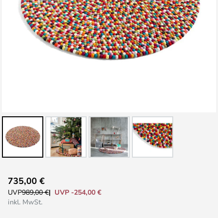
Zum
735,00 €
Anfang
UVP -254,00 €
UVP
989,00 €
der
inkl. MwSt.
Bildgalerie