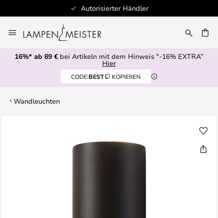
Autorisierter Händler
Zum
Inhalt
E
springen
16%* ab 89 €
bei Artikeln mit dem Hinweis "-16% EXTRA”
Hier
CODE:
BEST
KOPIEREN
Wandleuchten
Zum
Ende
der
Bildgalerie
springen