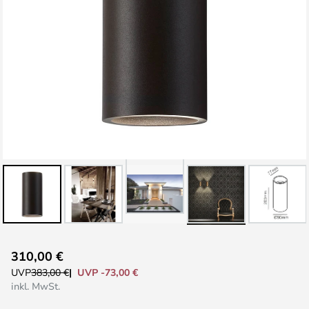
Zum
310,00 €
Anfang
UVP -73,00 €
UVP
383,00 €
der
inkl. MwSt.
Bildgalerie