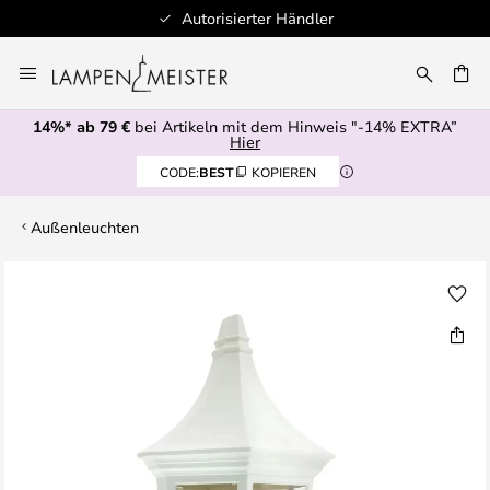
Autorisierter Händler
Zum
Inhalt
E
springen
14%* ab 79 €
bei Artikeln mit dem Hinweis "-14% EXTRA”
Hier
CODE:
BEST
KOPIEREN
Außenleuchten
Zum
Ende
der
Bildgalerie
springen