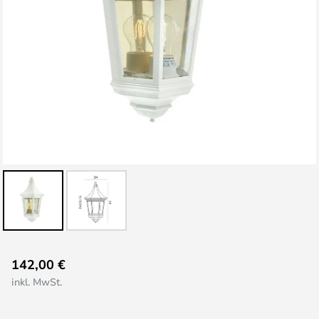
Zum
142,00 €
Anfang
inkl. MwSt.
der
Bildgalerie